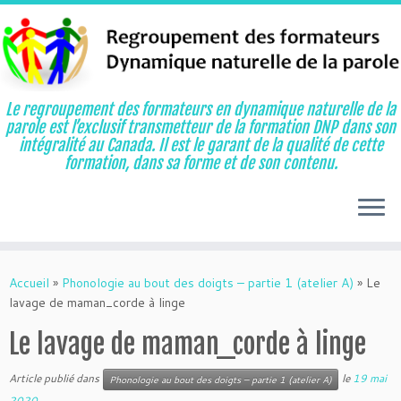
Le regroupement des formateurs en dynamique naturelle de la
parole est l’exclusif transmetteur de la formation DNP dans son
intégralité au Canada. Il est le garant de la qualité de cette
formation, dans sa forme et de son contenu.
Aller
au
Accueil
»
Phonologie au bout des doigts – partie 1 (atelier A)
»
Le
contenu
lavage de maman_corde à linge
Le lavage de maman_corde à linge
Article publié dans
le
19 mai
Phonologie au bout des doigts – partie 1 (atelier A)
2020