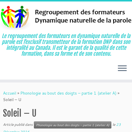
Le regroupement des formateurs en dynamique naturelle de la
parole est l’exclusif transmetteur de la formation DNP dans son
intégralité au Canada. Il est le garant de la qualité de cette
formation, dans sa forme et de son contenu.
Aller
au
Accueil
»
Phonologie au bout des doigts – partie 1 (atelier A)
»
contenu
Soleil – U
Soleil – U
Article publié dans
le
23
Phonologie au bout des doigts – partie 1 (atelier A)
Décembre 2016