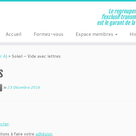
Le regroupem
l’exclusif trans
est le garant de l
Accueil
Formez-vous
Espace membres
Hi
r A)
»
Soleil – Vide avec lettres
s
le
23 Décembre 2016
ecter
.
itons à faire votre
adhésion
.