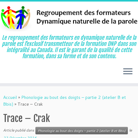
Le regroupement des formateurs en dynamique naturelle de la
parole est l’exclusif transmetteur de la formation DNP dans son
intégralité au Canada. Il est le garant de la qualité de cette
formation, dans sa forme et de son contenu.
Aller
au
Accueil
»
Phonologie au bout des doigts – partie 2 (atelier B et
contenu
Bbis)
»
Trace – Crak
Trace – Crak
Article publié dans
le
Phonologie au bout des doigts – partie 2 (atelier B et Bbis)
22 Décembre 2016