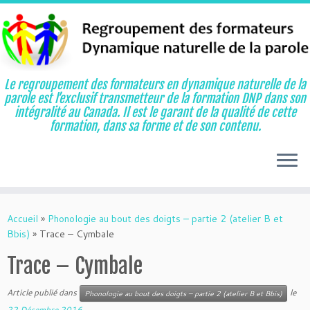
Le regroupement des formateurs en dynamique naturelle de la
parole est l’exclusif transmetteur de la formation DNP dans son
intégralité au Canada. Il est le garant de la qualité de cette
formation, dans sa forme et de son contenu.
Aller
au
Accueil
»
Phonologie au bout des doigts – partie 2 (atelier B et
contenu
Bbis)
»
Trace – Cymbale
Trace – Cymbale
Article publié dans
le
Phonologie au bout des doigts – partie 2 (atelier B et Bbis)
22 Décembre 2016