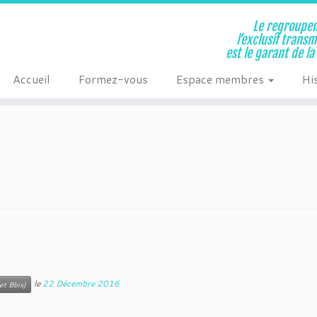
Le regroupem
l’exclusif trans
est le garant de l
Accueil
Formez-vous
Espace membres
Hi
le
22 Décembre 2016
et Bbis)