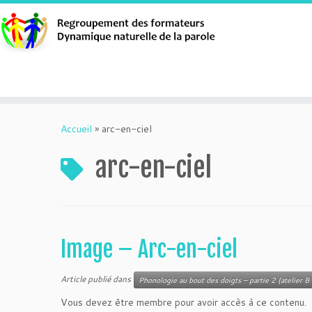
Aller
au
Accueil
»
arc-en-ciel
contenu
arc-en-ciel
Image – Arc-en-ciel
Article publié dans
Phonologie au bout des doigts – partie 2 (atelier B 
Vous devez être membre pour avoir accès à ce contenu.