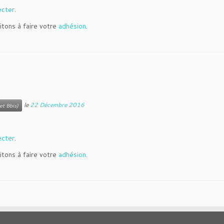
ecter
.
itons à faire votre
adhésion
.
le
22 Décembre 2016
et Bbis)
ecter
.
itons à faire votre
adhésion
.