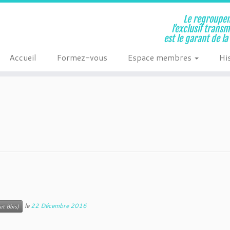
Le regroupem
l’exclusif trans
est le garant de l
Accueil
Formez-vous
Espace membres
Hi
le
22 Décembre 2016
et Bbis)