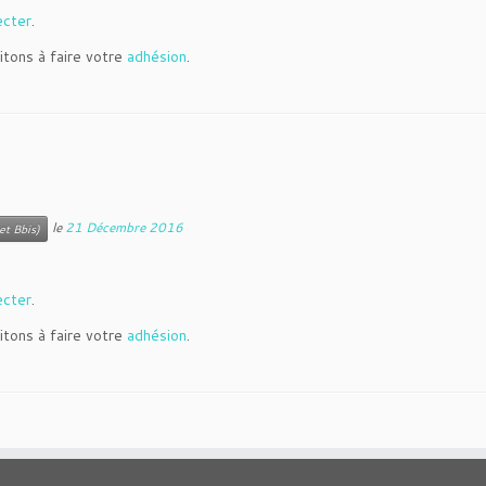
ecter
.
itons à faire votre
adhésion
.
le
21 Décembre 2016
et Bbis)
ecter
.
itons à faire votre
adhésion
.