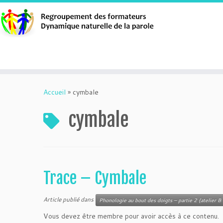
Aller
au
Accueil
»
cymbale
contenu
cymbale
Trace – Cymbale
Article publié dans
Phonologie au bout des doigts – partie 2 (atelier B 
Vous devez être membre pour avoir accès à ce contenu.