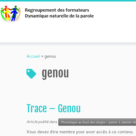
Aller
au
Accueil
»
genou
contenu
genou
Trace – Genou
Article publié dans
Phonologie au bout des doigts – partie 1 (atelier A)
Vous devez être membre pour avoir accès à ce contenu.