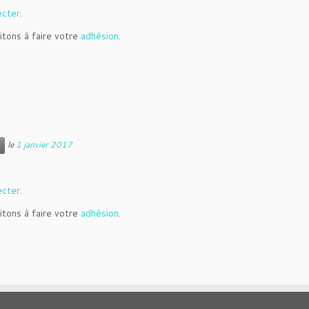
ecter
.
itons à faire votre
adhésion
.
le
1 janvier 2017
ecter
.
itons à faire votre
adhésion
.