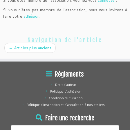
Si vous êtes membre de l’association, veuillez vous
connecter
.
Si vous n’êtes pas membre de l’association, nous vous invitons à
faire votre
adhésion
.
Navigation de l'article
←
Articles plus anciens
Règlements
Droit d’auteur
Politique d’adhésion
Condition d’utilisation
Politique d’inscription et d’annulation à nos ateliers
Faire une recherche
Rechercher :