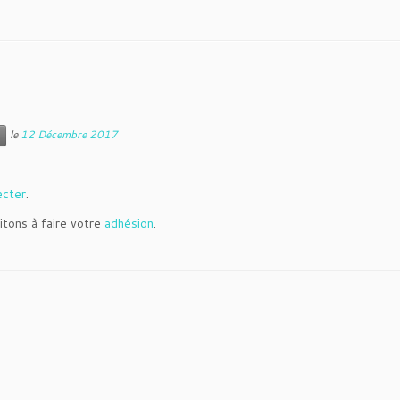
le
12 Décembre 2017
ecter
.
itons à faire votre
adhésion
.