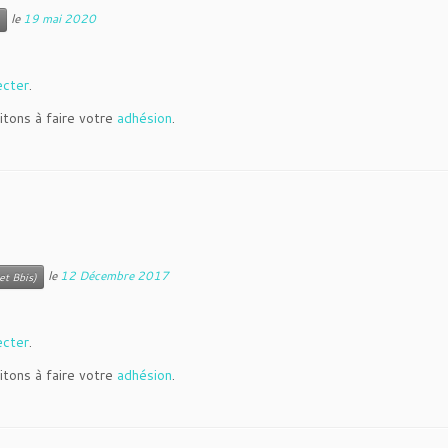
le
19 mai 2020
ecter
.
itons à faire votre
adhésion
.
le
12 Décembre 2017
et Bbis)
ecter
.
itons à faire votre
adhésion
.