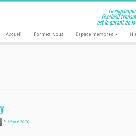
Le regroupem
l’exclusif trans
est le garant de l
Accueil
Formez-vous
Espace membres
Hi
uy
le
19 mai 2020