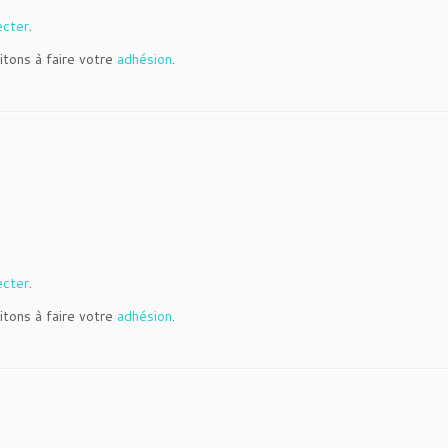
ecter
.
itons à faire votre
adhésion
.
ecter
.
itons à faire votre
adhésion
.