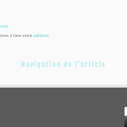
ecter
.
itons à faire votre
adhésion
.
Navigation de l'article
R