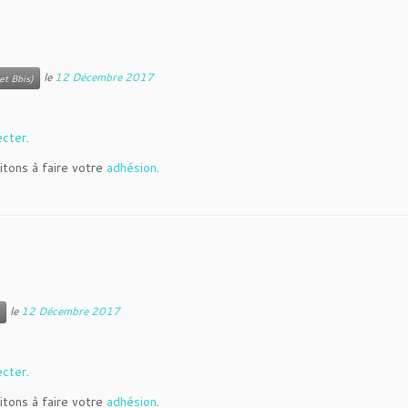
le
12 Décembre 2017
et Bbis)
ecter
.
itons à faire votre
adhésion
.
le
12 Décembre 2017
ecter
.
itons à faire votre
adhésion
.