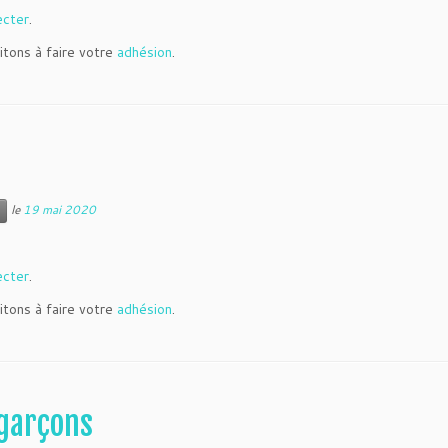
ecter
.
itons à faire votre
adhésion
.
le
19 mai 2020
ecter
.
itons à faire votre
adhésion
.
garçons