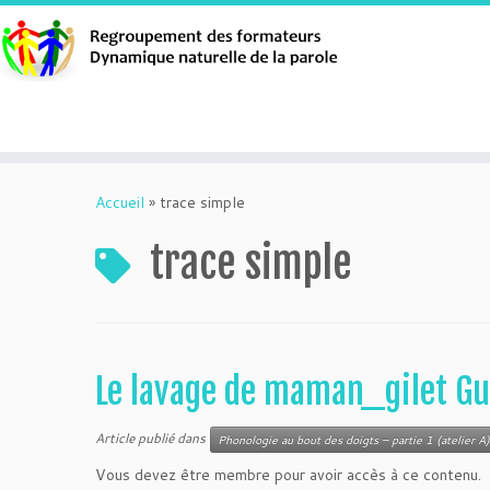
Aller
au
Accueil
»
trace simple
contenu
trace simple
Le lavage de maman_gilet G
Article publié dans
Phonologie au bout des doigts – partie 1 (atelier A)
Vous devez être membre pour avoir accès à ce contenu.