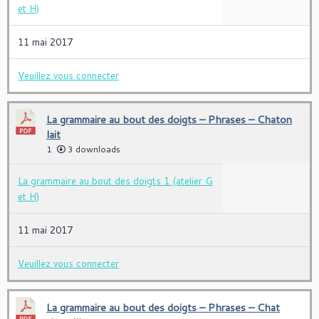
et H)
11 mai 2017
Veuillez vous connecter
La grammaire au bout des doigts – Phrases – Chaton
lait
1
3 downloads
La grammaire au bout des doigts 1 (atelier G
et H)
11 mai 2017
Veuillez vous connecter
La grammaire au bout des doigts – Phrases – Chat